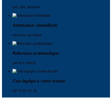
par carte bancaire
Attestation immédiate
envoyée par email
Relecture systématique
par nos experts
Une équipe à votre écoute
04 72 69 15 18