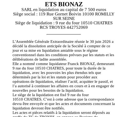
ETS BIONAZ
SARL en liquidation au capital de 7 500 euros
Siège social : 119 Rue Gornet Boivin 10100 ROMILLY
SUR SEINE
Siège de liquidation : 9 rue du four 10510 CHATRES
RCS TROYES 442752069
L’Assemblée Générale Extraordinaire réunie le 30 juin 2026 a
décidé la dissolution anticipée de la Société à compter de ce
jour et sa mise en liquidation amiable sous le régime
conventionnel dans les conditions prévues par les statuts et les
délibérations de ladite assemblée.
Elle a nommé comme liquidateur Franck BIONAZ, demeurant
9 rue du four 10510 CHATRES, pour toute la durée de la
liquidation, avec les pouvoirs les plus étendus tels que
déterminés par la loi et les statuts pour procéder aux
opérations de liquidation, réaliser l’actif, acquitter le passif, et
l’a autorisé à continuer les affaires en cours et à en engager de
nouvelles pour les besoins de la liquidation.
Le siège de la liquidation est fixé 9 rue du four
10510 CHATRES. C’est à cette adresse que la correspondance
devra être envoyée et que les actes et documents concernant la
liquidation devront être notifiés.
Les actes et pièces relatifs à la liquidation seront déposés au
greffe du TC de TROYES, en annexe au Registre du